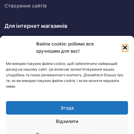
Створення сайтів
Для інтернет магазинів
Розробка магазину
Файли cookie: робимо все
Google Ads для магазину
зручнішим для вас!
SEO для інтернет магазину
Ми використовуємо файли cookie, щоб забезпечити найкращий
досвід на нашому сайті. Це включає запам'ятовування ваших
Контакти
уподобань та показ релевантного контенту. Дізнайтеся більше про
те, як ми використовуємо файли cookie, і як ви можете керувати
ними.
Княгині Ольги, 100Д
Згода
+380 (96) 055 15 02
Відхилити